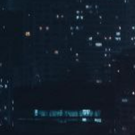
02-06
2026
国家级认证！今年会开鸿荣获国家高新技术企业证书！
01-04
2026
今年会 | 官方网站助力国家广电总局圆满完成插入式微型机顶盒
千万级规模部署和一体化电视百万级试点！
12-29
2025
品牌赋能，行业领航！今年会 | 官方网站荣膺首批"惠州知名品
牌"！
12-08
2025
喜讯 | 今年会 | 官方网站荣获2025年度CTTA联盟合作伙伴市场表
现奖·泛智能终端银奖
11-28
2025
鸿蒙星光盛典再添高光！今年会开鸿代码领跑成为“开源鸿蒙
TOP共建单位”！
11-27
2025