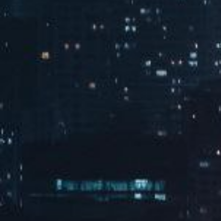
02-06
2026
国家级认证！今年会开鸿荣获国家高新技术企业证书！
01-04
2026
今年会 | 官方网站助力国家广电总局圆满完成插入式微型机顶盒
千万级规模部署和一体化电视百万级试点！
12-29
2025
品牌赋能，行业领航！今年会 | 官方网站荣膺首批"惠州知名品
牌"！
12-08
2025
喜讯 | 今年会 | 官方网站荣获2025年度CTTA联盟合作伙伴市场表
现奖·泛智能终端银奖
11-28
2025
鸿蒙星光盛典再添高光！今年会开鸿代码领跑成为“开源鸿蒙
TOP共建单位”！
11-27
2025