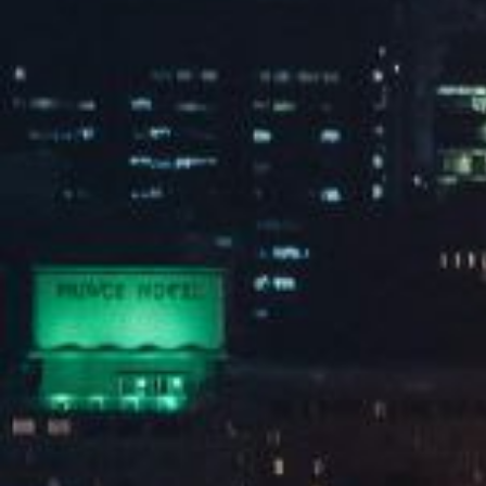
今年会 | 官方网站亮相俄罗斯国际消费电子展，智能清洁机器人
在国际舞台大放异彩！
11-23
2025
开源鸿蒙赋能泛能源行业！今年会 | 官方网站携标杆案例闪耀开
放原子开发者大会
11-18
2025
认证加冕，军工启航！今年会 | 官方网站再添“军工通行证”，硬
核实力锚定国防领域
走进今年会
企业概况
公司环境
资质荣誉
发展历程
产品中心
智能终端
物联网模组